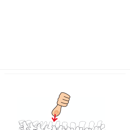
（出典：
https://youtube.com/shorts/JYRA8eIC5wc?
feature=share
）
❸指圧マッサージを受けても（椎
間）関節が歪む可能性があります