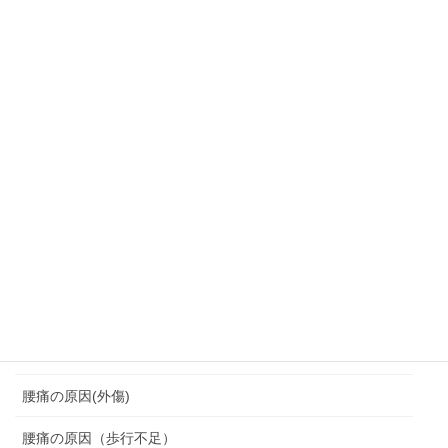
肩こり・頭痛・めまい
背中の痛みにつながる
背中痛
背骨の変形
胸鎖関節クランク運動
脆弱期
脊柱管狭窄症
腰を痛めない座り方
腰痛
腰痛の原因(外傷)
腰痛の原因（歩行不足）