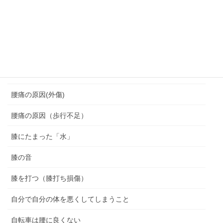
脆弱期
脊柱管狭窄症
腰を痛めない座り方
腰痛
腰痛の原因(外傷)
腰痛の原因（歩行不足）
膝にたまった「水」
膝の音
膝を打つ（膝打ち損傷）
自分で自分の体を悪くしてしまうこと
自転車は腰に良くない