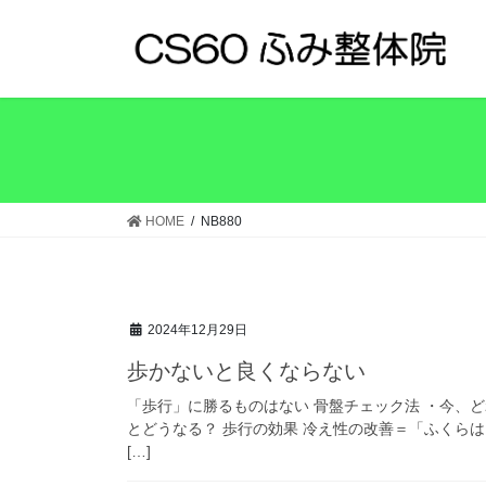
コ
ナ
ン
ビ
テ
ゲ
ン
ー
ツ
シ
へ
ョ
ス
ン
キ
に
ッ
移
HOME
NB880
プ
動
2024年12月29日
歩かないと良くならない
「歩行」に勝るものはない 骨盤チェック法 ・今、
とどうなる？ 歩行の効果 冷え性の改善＝「ふくらは
[…]