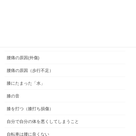
脆弱期
脊柱管狭窄症
腰を痛めない座り方
腰痛
腰痛の原因(外傷)
腰痛の原因（歩行不足）
膝にたまった「水」
膝の音
膝を打つ（膝打ち損傷）
自分で自分の体を悪くしてしまうこと
自転車は腰に良くない