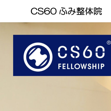
コ
ナ
ン
ビ
テ
ゲ
ン
ー
ツ
シ
へ
ョ
ス
ン
キ
に
ッ
移
プ
動