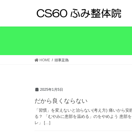
コ
ナ
ン
ビ
テ
ゲ
ン
ー
ツ
シ
へ
ョ
ス
ン
キ
に
ッ
移
HOME
頭寒足熱
プ
動
2025年1月5日
だから良くならない
「習慣」を変えないと治らない(考え方) 痛いから安
る？ 「むやみに患部を温める」のをやめよう 患部
レ」 […]