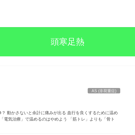
頭寒足熱
AS (非荷重症)
静？ 動かさないと余計に痛みが出る 血行を良くするために温め
を「電気治療」で温めるのはやめよう 「筋トレ」よりも「骨ト