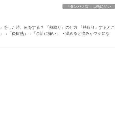
「タンパク質」は熱に弱い
傷』をした時、何をする？ 『熱取り』の仕方 『熱取り』するとこ
熱」→「炎症熱」→「余計に痛い」 ・温めると痛みがマシにな