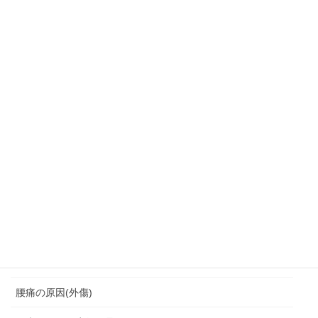
肩こり・頭痛・めまい
背中の痛みにつながる
背中痛
背骨の変形
胸鎖関節クランク運動
脆弱期
脊柱管狭窄症
腰を痛めない座り方
腰痛
腰痛の原因(外傷)