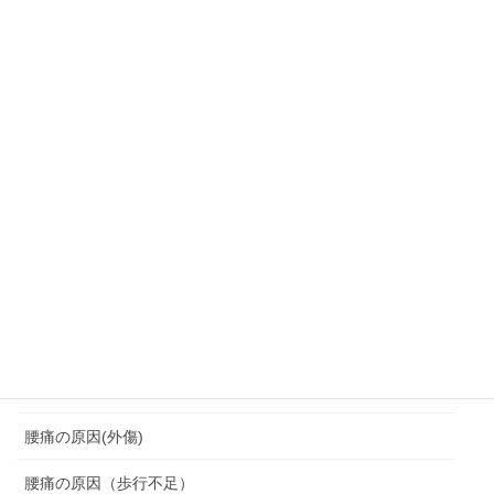
肩こり・頭痛・めまい
背中の痛みにつながる
背中痛
背骨の変形
胸鎖関節クランク運動
脆弱期
脊柱管狭窄症
腰を痛めない座り方
腰痛
腰痛の原因(外傷)
腰痛の原因（歩行不足）