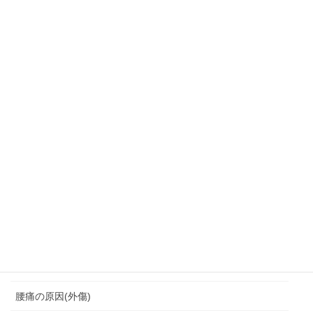
習慣
肩こり・頭痛・めまい
背中の痛みにつながる
背中痛
背骨の変形
胸鎖関節クランク運動
脆弱期
脊柱管狭窄症
腰を痛めない座り方
腰痛
腰痛の原因(外傷)