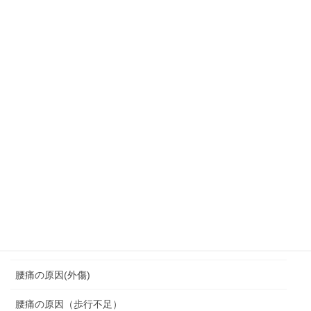
肩こり・頭痛・めまい
背中の痛みにつながる
背中痛
背骨の変形
胸鎖関節クランク運動
脆弱期
脊柱管狭窄症
腰を痛めない座り方
腰痛
腰痛の原因(外傷)
腰痛の原因（歩行不足）