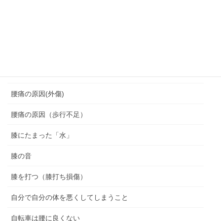
脆弱期
脊柱管狭窄症
腰を痛めない座り方
腰痛
腰痛の原因(外傷)
腰痛の原因（歩行不足）
膝にたまった「水」
膝の音
膝を打つ（膝打ち損傷）
自分で自分の体を悪くしてしまうこと
自転車は腰に良くない