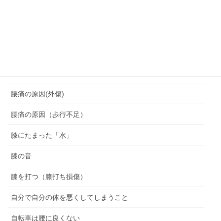
脆弱期
脊柱管狭窄症
腰を痛めない座り方
腰痛
腰痛の原因(外傷)
腰痛の原因（歩行不足）
膝にたまった「水」
膝の音
膝を打つ（膝打ち損傷）
自分で自分の体を悪くしてしまうこと
自転車は腰に良くない