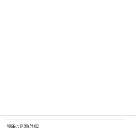
肩こり・頭痛・めまい
背中の痛みにつながる
背中痛
背骨の変形
胸鎖関節クランク運動
脆弱期
脊柱管狭窄症
腰を痛めない座り方
腰痛
腰痛の原因(外傷)