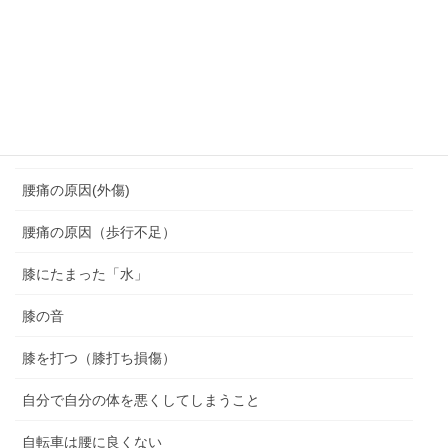
脆弱期
脊柱管狭窄症
腰を痛めない座り方
腰痛
腰痛の原因(外傷)
腰痛の原因（歩行不足）
膝にたまった「水」
膝の音
膝を打つ（膝打ち損傷）
自分で自分の体を悪くしてしまうこと
自転車は腰に良くない