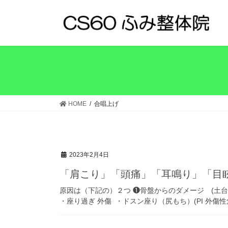
コ
ナ
ン
ビ
テ
ゲ
ン
ー
ツ
シ
へ
ョ
ス
ン
キ
に
ッ
移
HOME
合唱上げ
プ
動
2023年2月4日
「肩こり」「頭痛」「耳鳴り」「
原因は（下記の）２つ ❶骨盤からのダメージ (土台
・座り過ぎ 外傷 ・ドスン座り（尻もち）(PI 外傷性角加