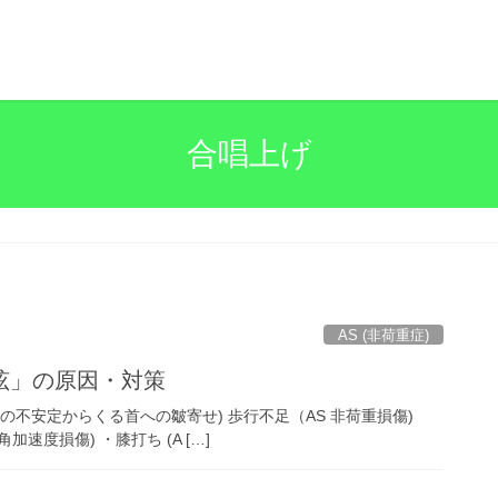
合唱上げ
AS (非荷重症)
目眩」の原因・対策
の不安定からくる首への皺寄せ) 歩行不足（AS 非荷重損傷)
速度損傷) ・膝打ち (A […]