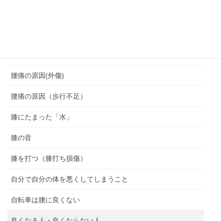
脊柱管狭窄症
腰を痛めない座り方
腰痛
腰痛の原因(外傷)
腰痛の原因（歩行不足）
膝にたまった「水」
膝の音
膝を打つ（膝打ち損傷）
自分で自分の体を悪くしてしまうこと
自転車は腰に良くない
良くなる人・良くならない人